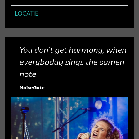
LOCATIE
You don’t get harmony, when
everyboduy sings the samen
note
NoiseGate