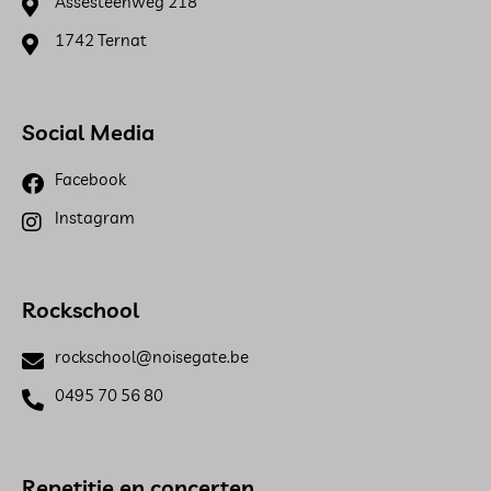
Assesteenweg 218
1742 Ternat
Social Media
Facebook
Instagram
Rockschool
rockschool@noisegate.be
0495 70 56 80
Repetitie en concerten